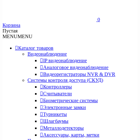
0
Корзина
Пустая
MENU
MENU
Каталог товаров
Видеонаблюдение
IP видеонаблюдение
Аналоговое видеонаблюдение
Видеорегистраторы NVR & DVR
Системы контроля доступа (СКУД)
Контроллеры
Считыватели
Биометрические системы
Электронные замки
Турникеты
Шлагбаумы
Металлодетекторы
Аксессуары, карты, метки