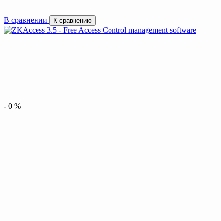
В сравнении
К сравнению
-
0
%