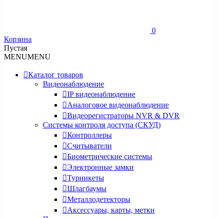
0
Корзина
Пустая
MENU
MENU
Каталог товаров
Видеонаблюдение
IP видеонаблюдение
Аналоговое видеонаблюдение
Видеорегистраторы NVR & DVR
Системы контроля доступа (СКУД)
Контроллеры
Считыватели
Биометрические системы
Электронные замки
Турникеты
Шлагбаумы
Металлодетекторы
Аксессуары, карты, метки