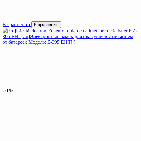
В сравнении
К сравнению
-
0
%