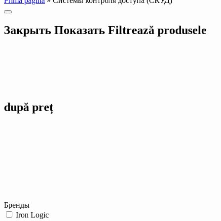
Prima pagină
»
Системы контроля доступа (СКУД)
Закрыть
Показать
Filtrează produsele
după preț
Бренды
Iron Logic