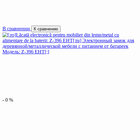
В сравнении
К сравнению
-
0
%