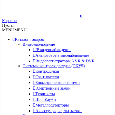
0
Корзина
Пустая
MENU
MENU
Каталог товаров
Видеонаблюдение
IP видеонаблюдение
Аналоговое видеонаблюдение
Видеорегистраторы NVR & DVR
Системы контроля доступа (СКУД)
Контроллеры
Считыватели
Биометрические системы
Электронные замки
Турникеты
Шлагбаумы
Металлодетекторы
Аксессуары, карты, метки