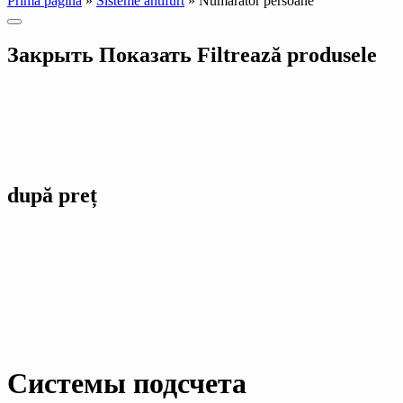
Prima pagină
»
Sisteme antifurt
»
Numărător persoane
Закрыть
Показать
Filtrează produsele
după preț
Системы подсчета