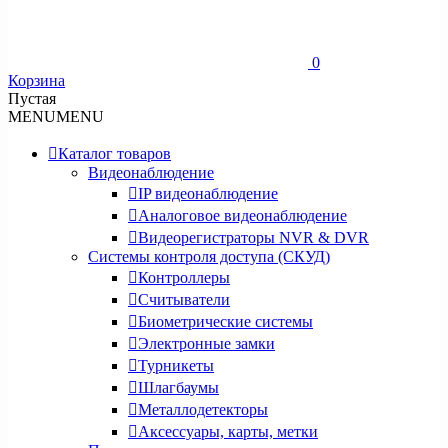
0
Корзина
Пустая
MENU
MENU
Каталог товаров
Видеонаблюдение
IP видеонаблюдение
Аналоговое видеонаблюдение
Видеорегистраторы NVR & DVR
Системы контроля доступа (СКУД)
Контроллеры
Считыватели
Биометрические системы
Электронные замки
Турникеты
Шлагбаумы
Металлодетекторы
Аксессуары, карты, метки