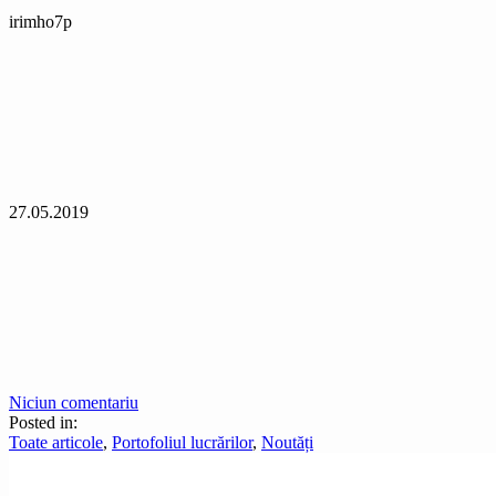
irimho7p
27.05.2019
Niciun comentariu
Posted in:
Toate articole
,
Portofoliul lucrărilor
,
Noutăți