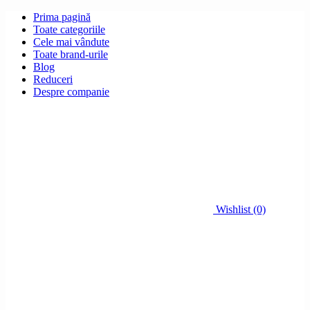
Prima pagină
Toate categoriile
Cele mai vândute
Toate brand-urile
Blog
Reduceri
Despre companie
Wishlist (0)