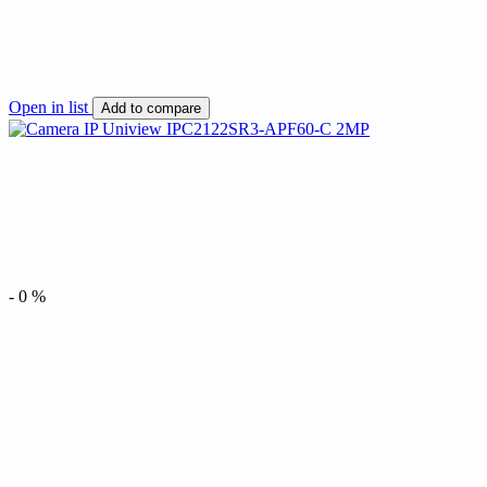
Open in list
Add to compare
-
0
%