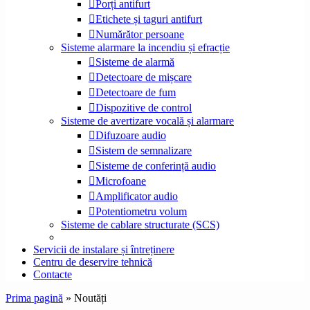
Porți antifurt
Etichete și taguri antifurt
Numărător persoane
Sisteme alarmare la incendiu și efracție
Sisteme de alarmă
Detectoare de mișcare
Detectoare de fum
Dispozitive de control
Sisteme de avertizare vocală și alarmare
Difuzoare audio
Sistem de semnalizare
Sisteme de conferință audio
Microfoane
Amplificator audio
Potentiometru volum
Sisteme de cablare structurate (SCS)
Servicii de instalare și întreținere
Centru de deservire tehnică
Contacte
Prima pagină
»
Noutăți