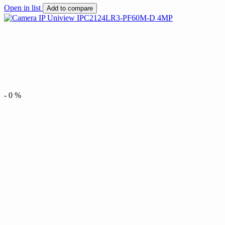
Open in list
Add to compare
-
0
%