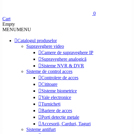
0
Cart
Empty
MENU
MENU
Catalogul produselor
Supraveghere video
Camere de supraveghere IP
Supraveghere analogică
Sisteme NVR & DVR
Sisteme de control acces
Controlere de acces
Cititoare
Sisteme biometrice
Yale electronice
Turnicheți
Bariere de acces
Porți detecție metale
Accesorii, Carduri, Taguri
Sisteme antifurt