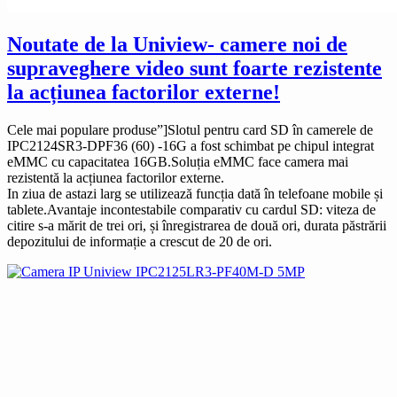
Noutate de la Uniview- camere noi de
supraveghere video sunt foarte rezistente
la acțiunea factorilor externe!
Cele mai populare produse”]Slotul pentru card SD în camerele de
IPC2124SR3-DPF36 (60) -16G a fost schimbat pe chipul integrat
eMMC cu capacitatea 16GB.Soluția eMMC face camera mai
rezistentă la acțiunea factorilor externe.
In ziua de astazi larg se utilizează funcția dată în telefoane mobile și
tablete.Avantaje incontestabile comparativ cu cardul SD: viteza de
citire s-a mărit de trei ori, și înregistrarea de două ori, durata păstrării
depozitului de informație a crescut de 20 de ori.