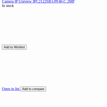
Camera IP Uniview IPC2122SR3-PF40-C 2MP
In stock
Add to Wishlist
Open in list
Add to compare