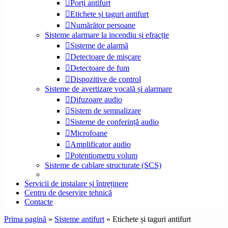
Porți antifurt
Etichete și taguri antifurt
Numărător persoane
Sisteme alarmare la incendiu și efracție
Sisteme de alarmă
Detectoare de mișcare
Detectoare de fum
Dispozitive de control
Sisteme de avertizare vocală și alarmare
Difuzoare audio
Sistem de semnalizare
Sisteme de conferință audio
Microfoane
Amplificator audio
Potentiometru volum
Sisteme de cablare structurate (SCS)
Servicii de instalare și întreținere
Centru de deservire tehnică
Contacte
Prima pagină
»
Sisteme antifurt
»
Etichete și taguri antifurt