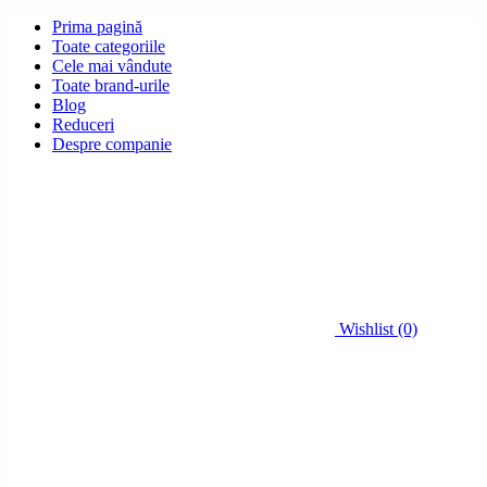
Prima pagină
Toate categoriile
Cele mai vândute
Toate brand-urile
Blog
Reduceri
Despre companie
Wishlist (0)