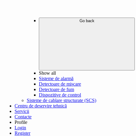
Go back
Show all
Sisteme de alarmă
Detectoare de mișcare
Detectoare de fum
Dispozitive de control
Sisteme de cablare structurate (SCS)
Centru de deservire tehnică
Servicii
Contacte
Profile
Login
Register