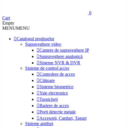
0
Cart
Empty
MENU
MENU
Catalogul produselor
Supraveghere video
Camere de supraveghere IP
Supraveghere analogică
Sisteme NVR & DVR
Sisteme de control acces
Controlere de acces
Cititoare
Sisteme biometrice
Yale electronice
Turnicheți
Bariere de acces
Porți detecție metale
Accesorii, Carduri, Taguri
Sisteme antifurt