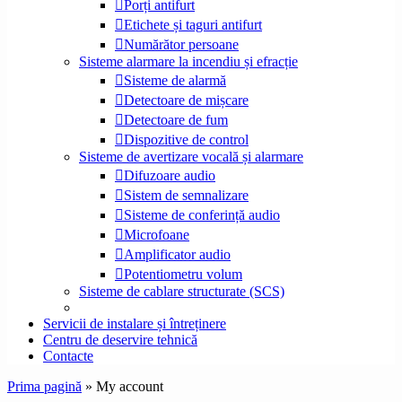
Porți antifurt
Etichete și taguri antifurt
Numărător persoane
Sisteme alarmare la incendiu și efracție
Sisteme de alarmă
Detectoare de mișcare
Detectoare de fum
Dispozitive de control
Sisteme de avertizare vocală și alarmare
Difuzoare audio
Sistem de semnalizare
Sisteme de conferință audio
Microfoane
Amplificator audio
Potentiometru volum
Sisteme de cablare structurate (SCS)
Servicii de instalare și întreținere
Centru de deservire tehnică
Contacte
Prima pagină
»
My account