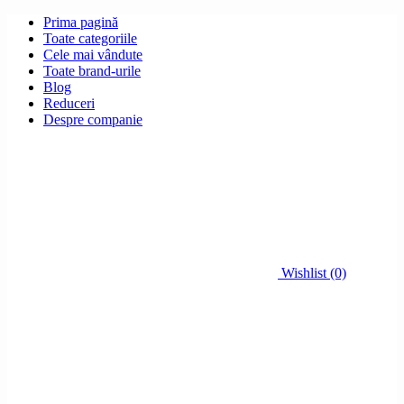
Prima pagină
Toate categoriile
Cele mai vândute
Toate brand-urile
Blog
Reduceri
Despre companie
Wishlist (0)