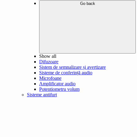
Go back
Show all
Difuzoare
Sistem de semnalizare și avertizare
Sisteme de conferință audio
Microfoane
Amplificator audio
Potentiometru volum
Sisteme antifurt