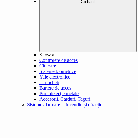
Go back
Show all
Controlere de acces
Cititoare
Sisteme biometrice
Yale electronice
Turnicheți
Bariere de acces
Porti detecție metale
Accesorii, Carduri, Taguri
Sisteme alarmare la incendiu și efracție