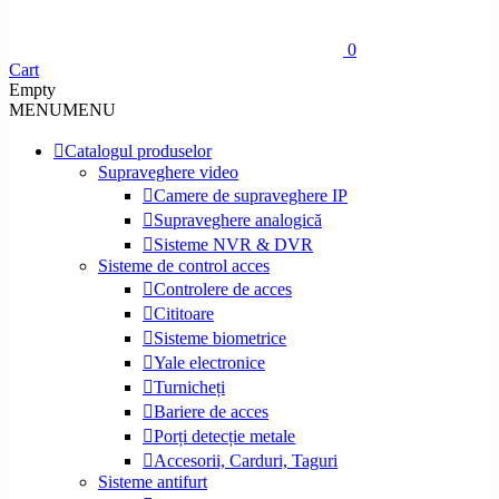
0
Cart
Empty
MENU
MENU
Catalogul produselor
Supraveghere video
Camere de supraveghere IP
Supraveghere analogică
Sisteme NVR & DVR
Sisteme de control acces
Controlere de acces
Cititoare
Sisteme biometrice
Yale electronice
Turnicheți
Bariere de acces
Porți detecție metale
Accesorii, Carduri, Taguri
Sisteme antifurt