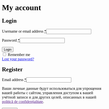
My account
Login
Username or email address
*
Password
*
Login
Remember me
Lost your password?
Register
Email address
*
Ваши личные данные будут использоваться для упрощения
вашей работы с сайтом, управления доступом к вашей
учётной записи и для других целей, описанных в нашей
politică de confidențialitate
.