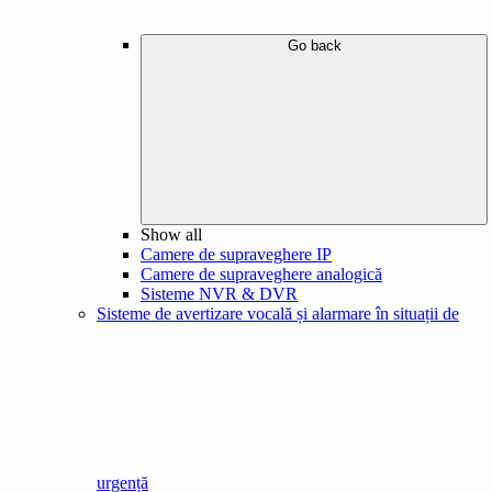
Go back
Show all
Camere de supraveghere IP
Camere de supraveghere analogică
Sisteme NVR & DVR
Sisteme de avertizare vocală și alarmare în situații de
urgență