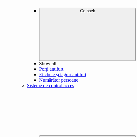
Go back
Show all
Porți antifurt
Etichete și taguri antifurt
Numărător persoane
Sisteme de control acces