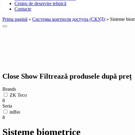
Centru de deservire tehnică
Contacte
Prima pagină
»
Системы контроля доступа (СКУД)
»
Sisteme biom
Close
Show
Filtrează produsele după preț
Brands
ZK Teco
8
Seria
inBio
8
Sisteme biometrice