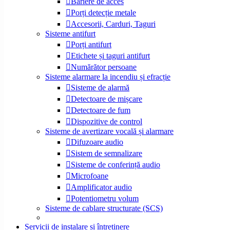
Bariere de acces
Porți detecție metale
Accesorii, Carduri, Taguri
Sisteme antifurt
Porți antifurt
Etichete și taguri antifurt
Numărător persoane
Sisteme alarmare la incendiu și efracție
Sisteme de alarmă
Detectoare de mișcare
Detectoare de fum
Dispozitive de control
Sisteme de avertizare vocală și alarmare
Difuzoare audio
Sistem de semnalizare
Sisteme de conferință audio
Microfoane
Amplificator audio
Potentiometru volum
Sisteme de cablare structurate (SCS)
Servicii de instalare și întreținere