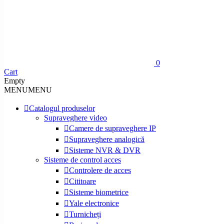
0
Cart
Empty
MENU
MENU
Catalogul produselor
Supraveghere video
Camere de supraveghere IP
Supraveghere analogică
Sisteme NVR & DVR
Sisteme de control acces
Controlere de acces
Cititoare
Sisteme biometrice
Yale electronice
Turnicheți