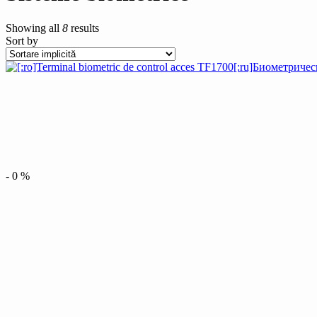
Showing all
8
results
Sort by
-
0
%