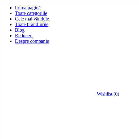
Prima pagină
Toate categoriile
Cele mai vândute
Toate brand-urile
Blog
Reduceri
Despre companie
Wishlist (0)