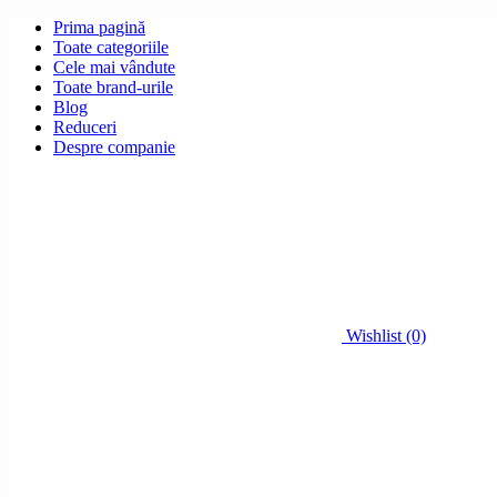
Prima pagină
Toate categoriile
Cele mai vândute
Toate brand-urile
Blog
Reduceri
Despre companie
Wishlist (0)