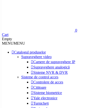
0
Cart
Empty
MENU
MENU
Catalogul produselor
Supraveghere video
Camere de supraveghere IP
Supraveghere analogică
Sisteme NVR & DVR
Sisteme de control acces
Controlere de acces
Cititoare
Sisteme biometrice
Yale electronice
Turnicheți