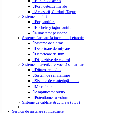
Bariere de acces
Porți detecție metale
Accesorii, Carduri, Taguri
Sisteme antifurt
Porți antifurt
Etichete și taguri antifurt
Numărător persoane
Sisteme alarmare la incendiu și efracție
Sisteme de alarmă
Detectoare de mișcare
Detectoare de fum
Dispozitive de control
Sisteme de avertizare vocală și alarmare
Difuzoare audio
Sistem de semnalizare
Sisteme de conferință audio
Microfoane
Amplificator audio
Potentiometru volum
Sisteme de cablare structurate (SCS)
Servicii de instalare și întreținere