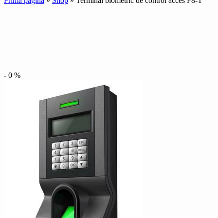
Prima pagină
»
Shop
»
Terminal biometric de control acces F8-T
-
0
%