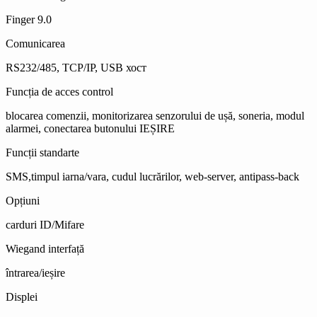
Finger 9.0
Comunicarea
RS232/485, TCP/IP, USB хост
Funcția de acces control
blocarea comenzii, monitorizarea senzorului de ușă, soneria, modul
alarmei, conectarea butonului IEȘIRE
Funcții standarte
SMS,timpul iarna/vara, cudul lucrărilor, web-server, antipass-back
Оpțiuni
carduri ID/Mifare
Wiegand interfață
întrarea/ieșire
Displei