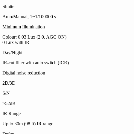
Shutter
Auto/Manual, 1~1/100000 s
Minimum Illumination
Colour: 0.03 Lux (2.0, AGC ON)
0 Lux with IR
Day/Night
IR-cut filter with auto switch (ICR)
Digital noise reduction
2D/3D
S/N
>52dB
IR Range
Up to 30m (98 ft) IR range
Defog