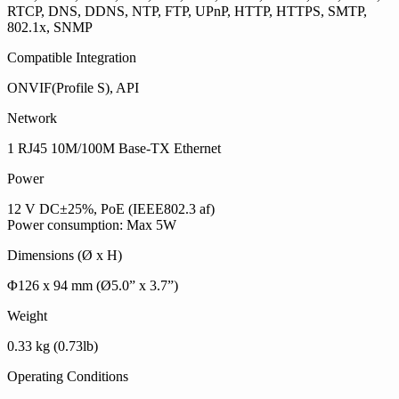
RTCP, DNS, DDNS, NTP, FTP, UPnP, HTTP, HTTPS, SMTP,
802.1x, SNMP
Compatible Integration
ONVIF(Profile S), API
Network
1 RJ45 10M/100M Base-TX Ethernet
Power
12 V DC±25%, PoE (IEEE802.3 af)
Power consumption: Max 5W
Dimensions (Ø x H)
Φ126 x 94 mm (Ø5.0” x 3.7”)
Weight
0.33 kg (0.73lb)
Operating Conditions