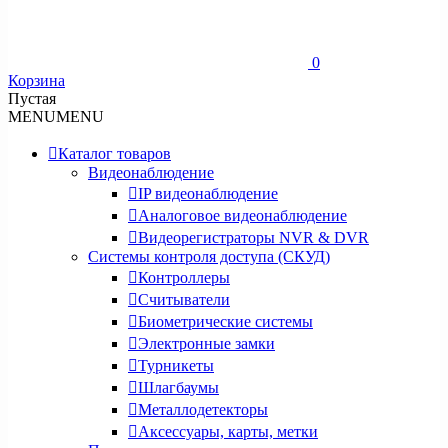
0
Корзина
Пустая
MENU
MENU
Каталог товаров
Видеонаблюдение
IP видеонаблюдение
Аналоговое видеонаблюдение
Видеорегистраторы NVR & DVR
Системы контроля доступа (СКУД)
Контроллеры
Считыватели
Биометрические системы
Электронные замки
Турникеты
Шлагбаумы
Металлодетекторы
Аксессуары, карты, метки