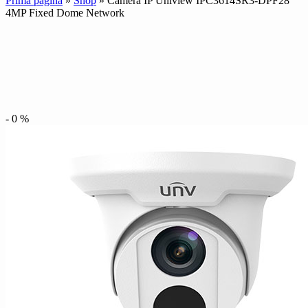
Prima pagină
»
Shop
»
Camera IP Uniview IPC3614SR3-DPF28
4MP Fixed Dome Network
-
0
%