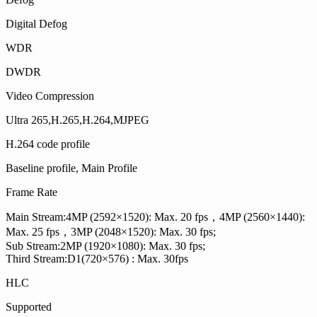
Digital Defog
WDR
DWDR
Video Compression
Ultra 265,H.265,H.264,MJPEG
H.264 code profile
Baseline profile, Main Profile
Frame Rate
Main Stream:4MP (2592×1520): Max. 20 fps，4MP (2560×1440):
Max. 25 fps，3MP (2048×1520): Max. 30 fps;
Sub Stream:2MP (1920×1080): Max. 30 fps;
Third Stream:D1(720×576) : Max. 30fps
HLC
Supported