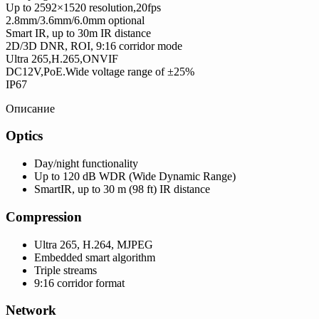
Up to 2592×1520 resolution,20fps
2.8mm/3.6mm/6.0mm optional
Smart IR, up to 30m IR distance
2D/3D DNR, ROI, 9:16 corridor mode
Ultra 265,H.265,ONVIF
DC12V,PoE.Wide voltage range of ±25%
IP67
Описание
Optics
Day/night functionality
Up to 120 dB WDR (Wide Dynamic Range)
SmartIR, up to 30 m (98 ft) IR distance
Compression
Ultra 265, H.264, MJPEG
Embedded smart algorithm
Triple streams
9:16 corridor format
Network