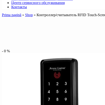
Центр сервисного обслуживания
Контакты
Prima pagină
»
Shop
»
Контроллер/считыватель RFID Touch-Scree
-
0
%