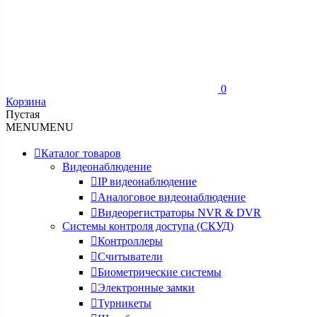
0
Корзина
Пустая
MENU
MENU
Каталог товаров
Видеонаблюдение
IP видеонаблюдение
Аналоговое видеонаблюдение
Видеорегистраторы NVR & DVR
Системы контроля доступа (СКУД)
Контроллеры
Считыватели
Биометрические системы
Электронные замки
Турникеты