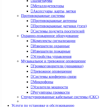
Шлагбаумы
Металлодетекторы
Аксессуары, карты, метки
Противокражные системы
Противокражные антенны
Противокражные датчики (тэги)
Системы подсчета посетителей
Охранно-пожарнное оборудование
Комплекты сигнализации
Извещатели охранные
Извещатели пожарные
Устройства управления
Музыкальное и тревожное оповещение
Громкоговорители (динамики)
Тревожное оповещение
Системы конференц-связи
Микрофоны
Усилители мощности
Регуляторы громкости
Структурированные кабельные системы (СКС)
Услуги по установке и обслуживанию