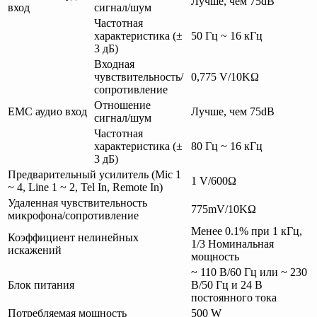
Лучше, чем 75dB
вход
сигнал/шум
Частотная
характеристика (±
50 Гц ~ 16 кГц
3 дБ)
Входная
чувствительность/
0,775 V/10KΩ
сопротивление
Отношение
EMC аудио вход
Лучше, чем 75dB
сигнал/шум
Частотная
характеристика (±
80 Гц ~ 16 кГц
3 дБ)
Предварительный усилитель (Mic 1
1 V/600Ω
~ 4, Line 1 ~ 2, Tel In, Remote In)
Удаленная чувствительность
775mV/10KΩ
микрофона/сопротивление
Менее 0.1% при 1 кГц,
Коэффициент нелинейных
1/3 Номинальная
искажений
мощность
~ 110 В/60 Гц или ~ 230
Блок питания
В/50 Гц и 24 В
постоянного тока
Потребляемая мощность
500 W