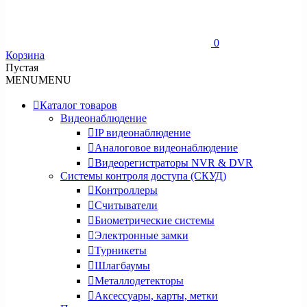
0
Корзина
Пустая
MENU
MENU
Каталог товаров
Видеонаблюдение
IP видеонаблюдение
Аналоговое видеонаблюдение
Видеорегистраторы NVR & DVR
Системы контроля доступа (СКУД)
Контроллеры
Считыватели
Биометрические системы
Электронные замки
Турникеты
Шлагбаумы
Металлодетекторы
Аксессуары, карты, метки