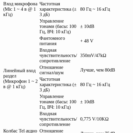
Вход микрофона
Частотная
(Mic 1 ~ 4 в @ 1
характеристика (±
80 Гц ~ 16 кГц
кГц)
3 дБ)
Управление
тонами (басы: 100
± 10dB
Гц, ВЧ: 10 кГц)
Фантомного
+ 48 V
питания
Входная
чувствительность/
350mV/47kΩ
сопротивление
Отношение
Лучше, чем 80dB
Линейный вход
сигнал/шум
раздел
Частотная
(Микрофон 1 ~ 2
характеристика (±
80 Гц ~ 16 кГц
в @ 1 кГц)
3 дБ)
Управление
тонами (басы: 100
± 10dB
Гц, ВЧ: 10 кГц)
Входная
чувствительность/
0,775 V/10KΩ
сопротивление
Колбас Tel аудио
Отношение