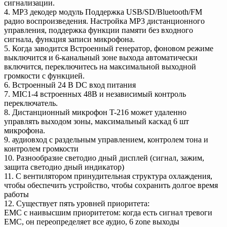
сигнализации.
4. MP3 декодер модуль Поддержка USB/SD/Bluetooth/FM
радио воспроизведения. Настройка MP3 дистанционного
управления, поддержка функции памяти без входного
сигнала, функция записи микрофона.
5. Когда заводится Встроенный генератор, фоновом режиме
выключится и 6-канальный зоне выхода автоматически
включится, переключитесь на максимальной выходной
громкости с функцией.
6. Встроенный 24 В DC вход питания
7. MIC1-4 встроенных 48В и независимый контроль
переключатель.
8. Дистанционный микрофон T-216 может удаленно
управлять выходом зоны, максимальный каскад 6 шт
микрофона.
9. аудиовход с раздельным управлением, контролем тона и
контролем громкости
10. Разнообразие светодио дный дисплей (сигнал, зажим,
защита светодио дный индикатор)
11. С вентилятором принудительная структура охлаждения,
чтобы обеспечить устройство, чтобы сохранить долгое время
работы
12. Существует пять уровней приоритета:
EMC с наивысшим приоритетом: когда есть сигнал тревоги
EMC, он переопределяет все аудио, 6 zone выходы