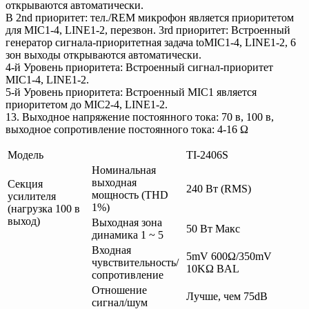
открываются автоматически.
В 2nd приоритет: тел./REM микрофон является приоритетом
для MIC1-4, LINE1-2, перезвон. 3rd приоритет: Встроенный
генератор сигнала-приоритетная задача toMIC1-4, LINE1-2, 6
зон выходы открываются автоматически.
4-й Уровень приоритета: Встроенный сигнал-приоритет
MIC1-4, LINE1-2.
5-й Уровень приоритета: Встроенный MIC1 является
приоритетом до MIC2-4, LINE1-2.
13. Выходное напряжение постоянного тока: 70 в, 100 в,
выходное сопротивление постоянного тока: 4-16 Ω
Модель
TI-2406S
Номинальная
выходная
Секция
240 Вт (RMS)
мощность (THD
усилителя
1%)
(нагрузка 100 в
выход)
Выходная зона
50 Вт Макс
динамика 1 ~ 5
Входная
5mV 600Ω/350mV
чувствительность/
10KΩ BAL
сопротивление
Отношение
Лучше, чем 75dB
сигнал/шум