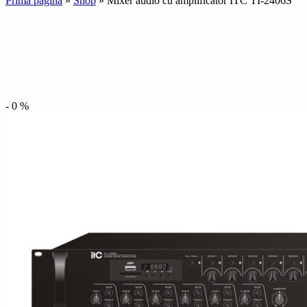
Prima pagină
»
Shop
»
Mixer audio cu amplificator ITC TI-2406S
-
0
%