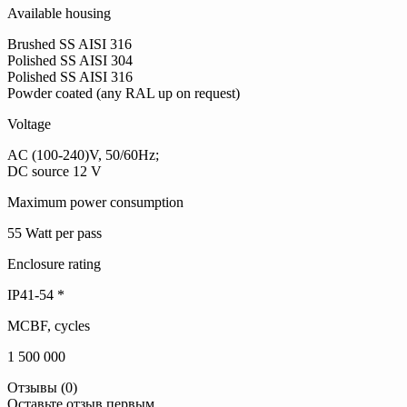
Available housing
Brushed SS AISI 316
Polished SS AISI 304
Polished SS AISI 316
Powder coated (any RAL up on request)
Voltage
AC (100-240)V, 50/60Hz;
DC source 12 V
Maximum power consumption
55 Watt per pass
Enclosure rating
IP41-54 *
MCBF, cycles
1 500 000
Отзывы (0)
Оставьте отзыв первым.