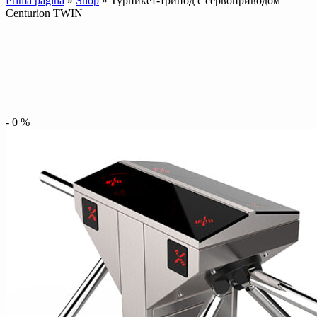
Prima pagină
»
Shop
»
Турникет-трипод с сервоприводом
Centurion TWIN
-
0
%