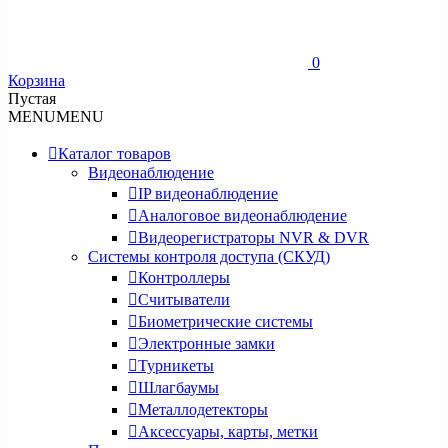
0
Корзина
Пустая
MENU
MENU
Каталог товаров
Видеонаблюдение
IP видеонаблюдение
Аналоговое видеонаблюдение
Видеорегистраторы NVR & DVR
Системы контроля доступа (СКУД)
Контроллеры
Считыватели
Биометрические системы
Электронные замки
Турникеты
Шлагбаумы
Металлодетекторы
Аксессуары, карты, метки