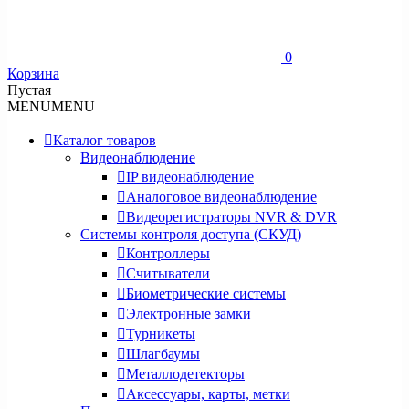
0
Корзина
Пустая
MENU
MENU
Каталог товаров
Видеонаблюдение
IP видеонаблюдение
Аналоговое видеонаблюдение
Видеорегистраторы NVR & DVR
Системы контроля доступа (СКУД)
Контроллеры
Считыватели
Биометрические системы
Электронные замки
Турникеты
Шлагбаумы
Металлодетекторы
Аксессуары, карты, метки