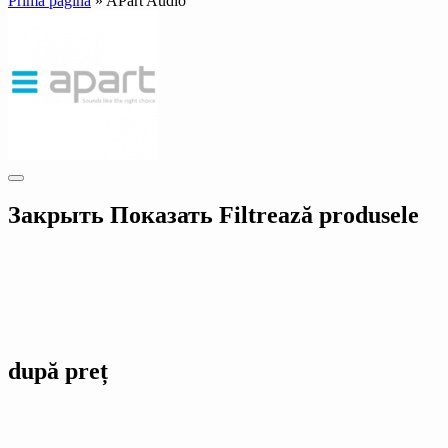
Prima pagină
»
APart Audio
Закрыть
Показать
Filtrează produsele
după preț