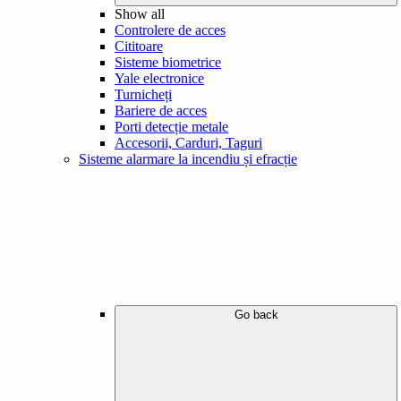
Show all
Controlere de acces
Cititoare
Sisteme biometrice
Yale electronice
Turnicheți
Bariere de acces
Porti detecție metale
Accesorii, Carduri, Taguri
Sisteme alarmare la incendiu și efracție
Go back