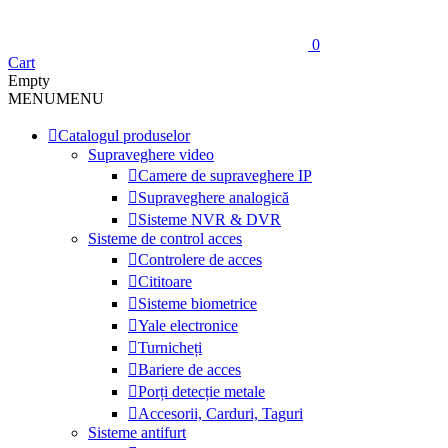
0
Cart
Empty
MENU
MENU
Catalogul produselor
Supraveghere video
Camere de supraveghere IP
Supraveghere analogică
Sisteme NVR & DVR
Sisteme de control acces
Controlere de acces
Cititoare
Sisteme biometrice
Yale electronice
Turnicheți
Bariere de acces
Porți detecție metale
Accesorii, Carduri, Taguri
Sisteme antifurt