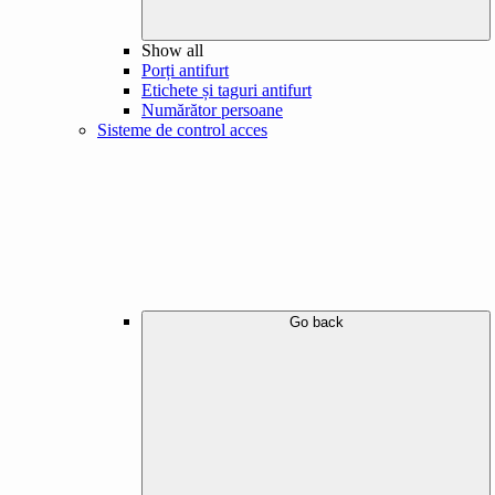
Show all
Porți antifurt
Etichete și taguri antifurt
Numărător persoane
Sisteme de control acces
Go back