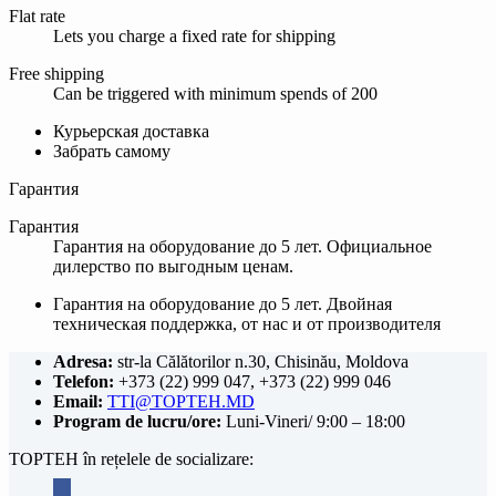
Flat rate
Lets you charge a fixed rate for shipping
Free shipping
Can be triggered with minimum spends of 200
Курьерская доставка
Забрать самому
Гарантия
Гарантия
Гарантия на оборудование до 5 лет. Официальное
дилерство по выгодным ценам.
Гарантия на оборудование до 5 лет. Двойная
техническая поддержка, от нас и от производителя
Adresa:
str-la Călătorilor n.30, Chisinău, Moldova
Telefon:
+373 (22) 999 047, +373 (22) 999 046
Email:
TTI@TOPTEH.MD
Program de lucru/ore:
Luni-Vineri/ 9:00 – 18:00
TOPTEH în rețelele de socializare:
facebook