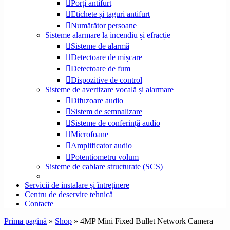
Porți antifurt
Etichete și taguri antifurt
Numărător persoane
Sisteme alarmare la incendiu și efracție
Sisteme de alarmă
Detectoare de mișcare
Detectoare de fum
Dispozitive de control
Sisteme de avertizare vocală și alarmare
Difuzoare audio
Sistem de semnalizare
Sisteme de conferință audio
Microfoane
Amplificator audio
Potentiometru volum
Sisteme de cablare structurate (SCS)
Servicii de instalare și întreținere
Centru de deservire tehnică
Contacte
Prima pagină
»
Shop
»
4MP Mini Fixed Bullet Network Camera