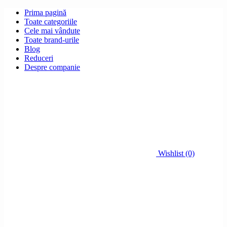
Prima pagină
Toate categoriile
Cele mai vândute
Toate brand-urile
Blog
Reduceri
Despre companie
Wishlist (0)