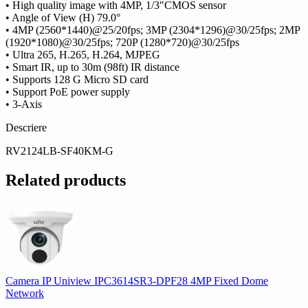
• High quality image with 4MP, 1/3″CMOS sensor
• Angle of View (H) 79.0°
• 4MP (2560*1440)@25/20fps; 3MP (2304*1296)@30/25fps; 2MP
(1920*1080)@30/25fps; 720P (1280*720)@30/25fps
• Ultra 265, H.265, H.264, MJPEG
• Smart IR, up to 30m (98ft) IR distance
• Supports 128 G Micro SD card
• Support PoE power supply
• 3-Axis
Descriere
RV2124LB-SF40KM-G
Related products
Camera IP Uniview IPC3614SR3-DPF28 4MP Fixed Dome
Network