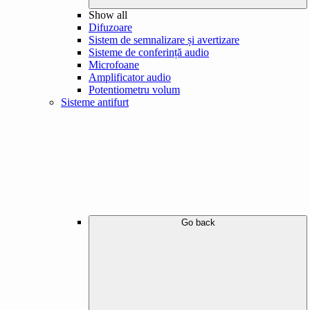
Show all
Difuzoare
Sistem de semnalizare și avertizare
Sisteme de conferință audio
Microfoane
Amplificator audio
Potentiometru volum
Sisteme antifurt
Go back