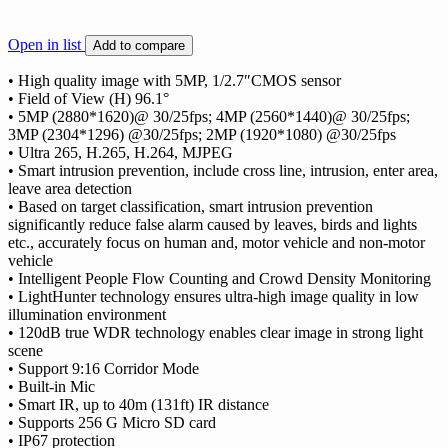
Open in list
Add to compare
• High quality image with 5MP, 1/2.7″CMOS sensor
• Field of View (H) 96.1°
• 5MP (2880*1620)@ 30/25fps; 4MP (2560*1440)@ 30/25fps;
3MP (2304*1296) @30/25fps; 2MP (1920*1080) @30/25fps
• Ultra 265, H.265, H.264, MJPEG
• Smart intrusion prevention, include cross line, intrusion, enter area,
leave area detection
• Based on target classification, smart intrusion prevention
significantly reduce false alarm caused by leaves, birds and lights
etc., accurately focus on human and, motor vehicle and non-motor
vehicle
• Intelligent People Flow Counting and Crowd Density Monitoring
• LightHunter technology ensures ultra-high image quality in low
illumination environment
• 120dB true WDR technology enables clear image in strong light
scene
• Support 9:16 Corridor Mode
• Built-in Mic
• Smart IR, up to 40m (131ft) IR distance
• Supports 256 G Micro SD card
• IP67 protection