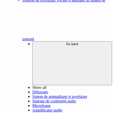
Sisteme de avertizare vocală și alarmare în situații de
urgență
Go back
Show all
Difuzoare
Sistem de semnalizare și avertizare
Sisteme de conferință audio
Microfoane
Amplificator audio