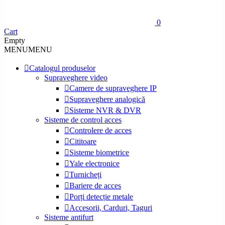
0
Cart
Empty
MENU
MENU
Catalogul produselor
Supraveghere video
Camere de supraveghere IP
Supraveghere analogică
Sisteme NVR & DVR
Sisteme de control acces
Controlere de acces
Cititoare
Sisteme biometrice
Yale electronice
Turnicheți
Bariere de acces
Porți detecție metale
Accesorii, Carduri, Taguri
Sisteme antifurt