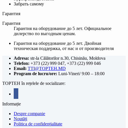
Забрать самому
Гарантия
Гарантия
Гарантия на оборудование до 5 лет. Официальное
дилерство по выгодным ценам.
Гарантия на оборудование до 5 лет. Двойная
техническая поддержка, от нас и от производителя
Adresa:
str-la Călătorilor n.30, Chisinău, Moldova
Telefon:
+373 (22) 999 047, +373 (22) 999 046
Email:
TTI@TOPTEH.MD
Program de lucru/ore:
Luni-Vineri/ 9:00 – 18:00
TOPTEH în rețelele de socializare:
facebook
Informație
Despre companie
Noutăți
Politica de confidențialitate