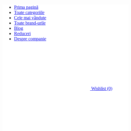
Prima pagină
Toate categoriile
Cele mai vândute
Toate brand-urile
Blog
Reduceri
Despre companie
Wishlist (0)