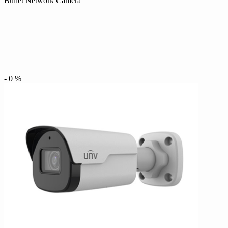
Bullet Network Camera
-
0
%