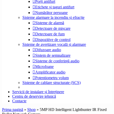
Porți antifurt
Etichete și taguri antifurt
Numărător persoane
Sisteme alarmare la incendiu și efracție
Sisteme de alarmă
Detectoare de mișcare
Detectoare de fum
Dispozitive de control
Sisteme de avertizare vocală și alarmare
Difuzoare audio
Sistem de semnalizare
Sisteme de conferință audio
Microfoane
Amplificator audio
Potentiometru volum
Sisteme de cablare structurate (SCS)
Servicii de instalare și întreținere
Centru de deservire tehnică
Contacte
Prima pagină
»
Shop
»
5MP HD Intelligent Lighthunter IR Fixed