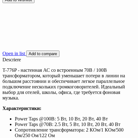
Open in list
Add to compare
Descriere
T-776P - настенная АС со встроенным 70В / 100В
трансформатором, который уменьшает потери в линии на
большом расстоянии и обеспечивает легкое параллельное
подключение нескольких громкоговорителей. Идеальный
выбор для отелей, школы, офиса, где требуется фоновая
музыка.
Характеристики:
Power Taps @100В: 5 Вт, 10 Вт, 20 Вт, 40 Вт
Power Taps @70В: 2.5 Вт, 5 Вт, 10 Вт, 20 Вт, 40 Вт
Сопротивление трансформатора: 2 КОм/1 КОм/500
Ом/250 Ом/122 Ом