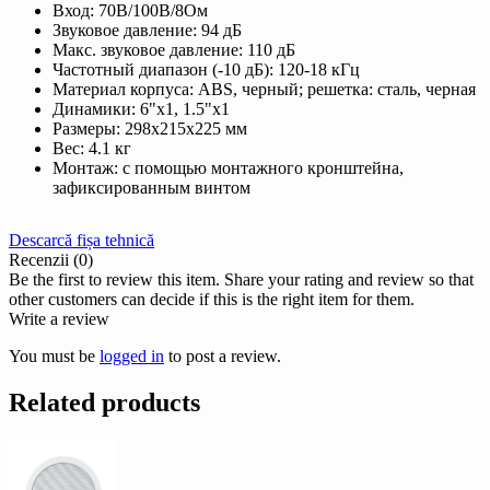
Вход: 70В/100В/8Ом
Звуковое давление: 94 дБ
Макс. звуковое давление: 110 дБ
Частотный диапазон (-10 дБ): 120-18 кГц
Материал корпуса: ABS, черный; решетка: сталь, черная
Динамики: 6"х1, 1.5"x1
Размеры: 298x215x225 мм
Вес: 4.1 кг
Монтаж: с помощью монтажного кронштейна,
зафиксированным винтом
Descarcă fișa tehnică
Recenzii (0)
Be the first to review this item. Share your rating and review so that
other customers can decide if this is the right item for them.
Write a review
You must be
logged in
to post a review.
Related products