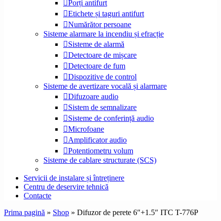
Porți antifurt
Etichete și taguri antifurt
Numărător persoane
Sisteme alarmare la incendiu și efracție
Sisteme de alarmă
Detectoare de mișcare
Detectoare de fum
Dispozitive de control
Sisteme de avertizare vocală și alarmare
Difuzoare audio
Sistem de semnalizare
Sisteme de conferință audio
Microfoane
Amplificator audio
Potentiometru volum
Sisteme de cablare structurate (SCS)
Servicii de instalare și întreținere
Centru de deservire tehnică
Contacte
Prima pagină
»
Shop
»
Difuzor de perete 6″+1.5″ ITC T-776P