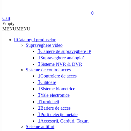
0
Cart
Empty
MENU
MENU
Catalogul produselor
Supraveghere video
Camere de supraveghere IP
Supraveghere analogică
Sisteme NVR & DVR
Sisteme de control acces
Controlere de acces
Cititoare
Sisteme biometrice
Yale electronice
Turnicheți
Bariere de acces
Porți detecție metale
Accesorii, Carduri, Taguri
Sisteme antifurt