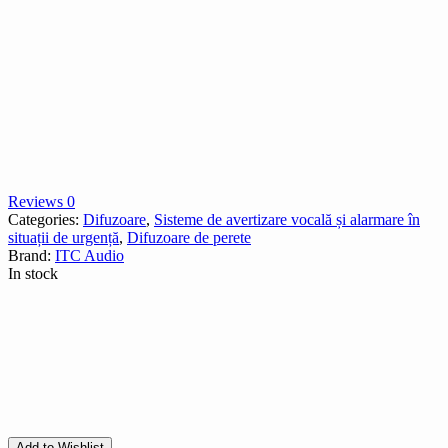
Reviews 0
Categories:
Difuzoare
,
Sisteme de avertizare vocală și alarmare în
situații de urgență
,
Difuzoare de perete
Brand:
ITC Audio
In stock
Add to Wishlist