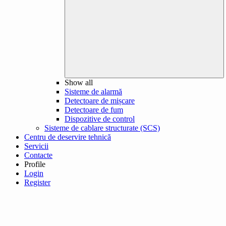
Show all
Sisteme de alarmă
Detectoare de mișcare
Detectoare de fum
Dispozitive de control
Sisteme de cablare structurate (SCS)
Centru de deservire tehnică
Servicii
Contacte
Profile
Login
Register