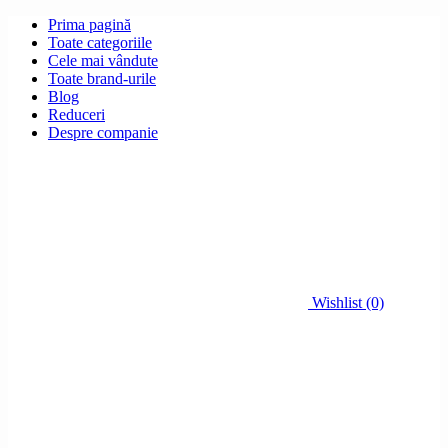
Prima pagină
Toate categoriile
Cele mai vândute
Toate brand-urile
Blog
Reduceri
Despre companie
Wishlist (0)