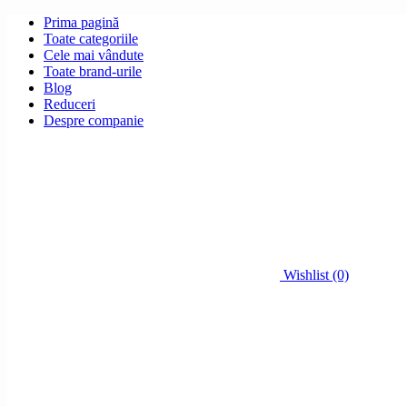
Prima pagină
Toate categoriile
Cele mai vândute
Toate brand-urile
Blog
Reduceri
Despre companie
Wishlist (0)