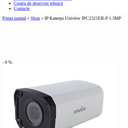
Centru de deservire tehnică
Contacte
Prima pagină
»
Shop
»
IP Камера Uniview IPC2321ER-P 1.3MP
-
0
%