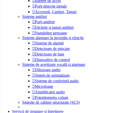
Bariere de acces
Porți detecție metale
Accesorii, Carduri, Taguri
Sisteme antifurt
Porți antifurt
Etichete și taguri antifurt
Numărător persoane
Sisteme alarmare la incendiu și efracție
Sisteme de alarmă
Detectoare de mișcare
Detectoare de fum
Dispozitive de control
Sisteme de avertizare vocală și alarmare
Difuzoare audio
Sistem de semnalizare
Sisteme de conferință audio
Microfoane
Amplificator audio
Potentiometru volum
Sisteme de cablare structurate (SCS)
Servicii de instalare și întreținere