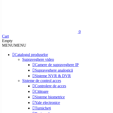
0
Cart
Empty
MENU
MENU
Catalogul produselor
Supraveghere video
Camere de supraveghere IP
Supraveghere analogică
Sisteme NVR & DVR
Sisteme de control acces
Controlere de acces
Cititoare
Sisteme biometrice
Yale electronice
Turnicheți