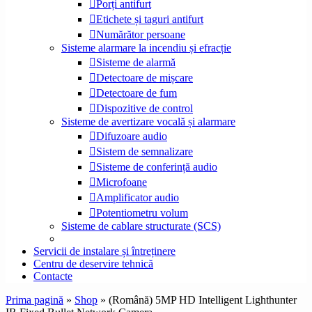
Porți antifurt
Etichete și taguri antifurt
Numărător persoane
Sisteme alarmare la incendiu și efracție
Sisteme de alarmă
Detectoare de mișcare
Detectoare de fum
Dispozitive de control
Sisteme de avertizare vocală și alarmare
Difuzoare audio
Sistem de semnalizare
Sisteme de conferință audio
Microfoane
Amplificator audio
Potentiometru volum
Sisteme de cablare structurate (SCS)
Servicii de instalare și întreținere
Centru de deservire tehnică
Contacte
Prima pagină
»
Shop
»
(Română) 5MP HD Intelligent Lighthunter