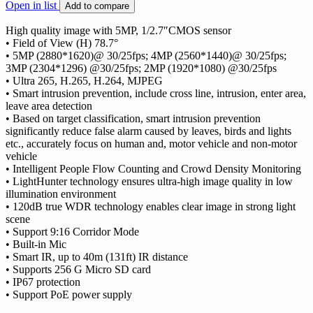
Open in list
Add to compare
High quality image with 5MP, 1/2.7″CMOS sensor
• Field of View (H) 78.7°
• 5MP (2880*1620)@ 30/25fps; 4MP (2560*1440)@ 30/25fps;
3MP (2304*1296) @30/25fps; 2MP (1920*1080) @30/25fps
• Ultra 265, H.265, H.264, MJPEG
• Smart intrusion prevention, include cross line, intrusion, enter area,
leave area detection
• Based on target classification, smart intrusion prevention
significantly reduce false alarm caused by leaves, birds and lights
etc., accurately focus on human and, motor vehicle and non-motor
vehicle
• Intelligent People Flow Counting and Crowd Density Monitoring
• LightHunter technology ensures ultra-high image quality in low
illumination environment
• 120dB true WDR technology enables clear image in strong light
scene
• Support 9:16 Corridor Mode
• Built-in Mic
• Smart IR, up to 40m (131ft) IR distance
• Supports 256 G Micro SD card
• IP67 protection
• Support PoE power supply