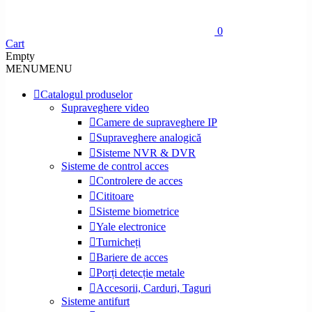
0
Cart
Empty
MENU
MENU
Catalogul produselor
Supraveghere video
Camere de supraveghere IP
Supraveghere analogică
Sisteme NVR & DVR
Sisteme de control acces
Controlere de acces
Cititoare
Sisteme biometrice
Yale electronice
Turnicheți
Bariere de acces
Porți detecție metale
Accesorii, Carduri, Taguri
Sisteme antifurt