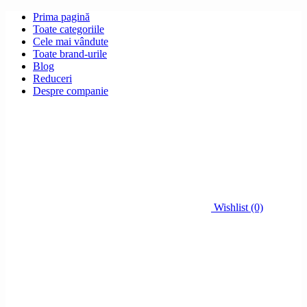
Prima pagină
Toate categoriile
Cele mai vândute
Toate brand-urile
Blog
Reduceri
Despre companie
Wishlist (0)