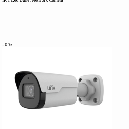
IR Fixed Bullet Network Camera
-
0
%