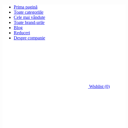
Prima pagină
Toate categoriile
Cele mai vândute
Toate brand-urile
Blog
Reduceri
Despre companie
Wishlist (0)