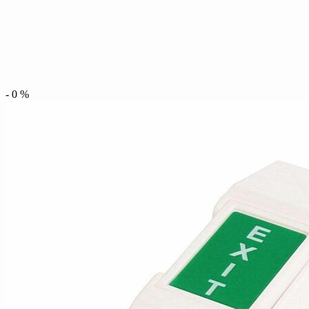
-
0
%