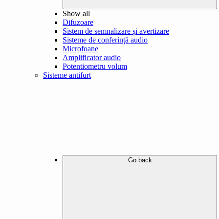
Show all
Difuzoare
Sistem de semnalizare și avertizare
Sisteme de conferință audio
Microfoane
Amplificator audio
Potentiometru volum
Sisteme antifurt
Go back