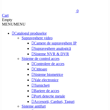
0
Cart
Empty
MENU
MENU
Catalogul produselor
Supraveghere video
Camere de supraveghere IP
Supraveghere analogică
Sisteme NVR & DVR
Sisteme de control acces
Controlere de acces
Cititoare
Sisteme biometrice
Yale electronice
Turnicheți
Bariere de acces
Porți detecție metale
Accesorii, Carduri, Taguri
Sisteme antifurt