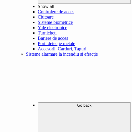
Show all
Controlere de acces
Cititoare
Sisteme biometrice
Yale electronice
Turnicheți
Bariere de acces
Porti detecție metale
Accesorii, Carduri, Taguri
Sisteme alarmare la incendiu și efracție
Go back