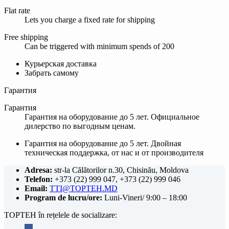
Flat rate
Lets you charge a fixed rate for shipping
Free shipping
Can be triggered with minimum spends of 200
Курьерская доставка
Забрать самому
Гарантия
Гарантия
Гарантия на оборудование до 5 лет. Официальное
дилерство по выгодным ценам.
Гарантия на оборудование до 5 лет. Двойная
техническая поддержка, от нас и от производителя
Adresa:
str-la Călătorilor n.30, Chisinău, Moldova
Telefon:
+373 (22) 999 047, +373 (22) 999 046
Email:
TTI@TOPTEH.MD
Program de lucru/ore:
Luni-Vineri/ 9:00 – 18:00
TOPTEH în rețelele de socializare: