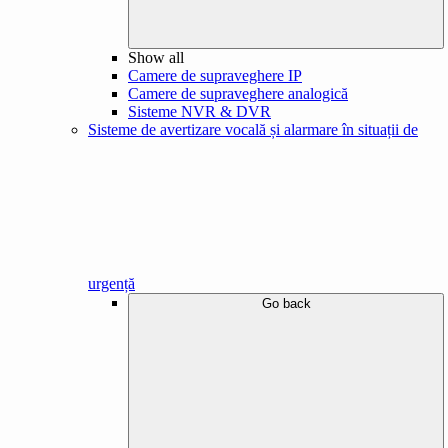
Show all
Camere de supraveghere IP
Camere de supraveghere analogică
Sisteme NVR & DVR
Sisteme de avertizare vocală și alarmare în situații de
urgență
Go back