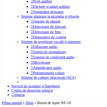
Porți antifurt
Etichete și taguri antifurt
Numărător persoane
Sisteme alarmare la incendiu și efracție
Sisteme de alarmă
Detectoare de mișcare
Detectoare de fum
Dispozitive de control
Sisteme de avertizare vocală și alarmare
Difuzoare audio
Sistem de semnalizare
Sisteme de conferință audio
Microfoane
Amplificator audio
Potentiometru volum
Sisteme de cablare structurate (SCS)
Servicii de instalare și întreținere
Centru de deservire tehnică
Contacte
Prima pagină
»
Shop
»
Buton de ieşire NF-10