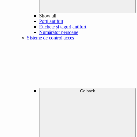
Show all
Porți antifurt
Etichete și taguri antifurt
Numărător persoane
Sisteme de control acces
Go back