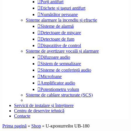
Porți antifurt
Etichete și taguri antifurt
Numărător persoane
Sisteme alarmare la incendiu și efracție
Sisteme de alarmă
Detectoare de mișcare
Detectoare de fum
Dispozitive de control
Sisteme de avertizare vocală și alarmare
Difuzoare audio
Sistem de semnalizare
Sisteme de conferință audio
Microfoane
Amplificator audio
Potentiometru volum
Sisteme de cablare structurate (SCS)
Servicii de instalare și întreținere
Centru de deservire tehnică
Contacte
Prima pagină
»
Shop
»
U-кронштейн UB-180