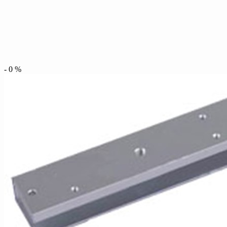
-
0
%