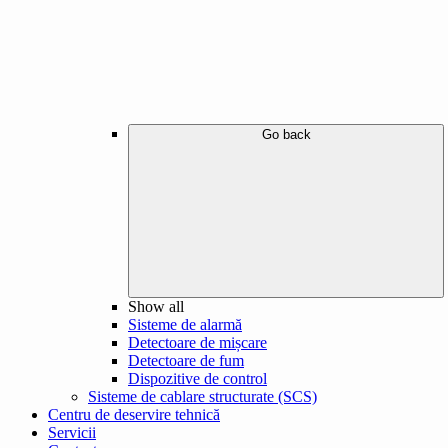
Go back
Show all
Sisteme de alarmă
Detectoare de mișcare
Detectoare de fum
Dispozitive de control
Sisteme de cablare structurate (SCS)
Centru de deservire tehnică
Servicii