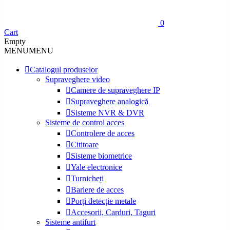
0
Cart
Empty
MENU
MENU
Catalogul produselor
Supraveghere video
Camere de supraveghere IP
Supraveghere analogică
Sisteme NVR & DVR
Sisteme de control acces
Controlere de acces
Cititoare
Sisteme biometrice
Yale electronice
Turnicheți
Bariere de acces
Porți detecție metale
Accesorii, Carduri, Taguri
Sisteme antifurt