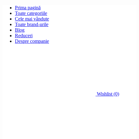
Prima pagină
Toate categoriile
Cele mai vândute
Toate brand-urile
Blog
Reduceri
Despre companie
Wishlist (0)