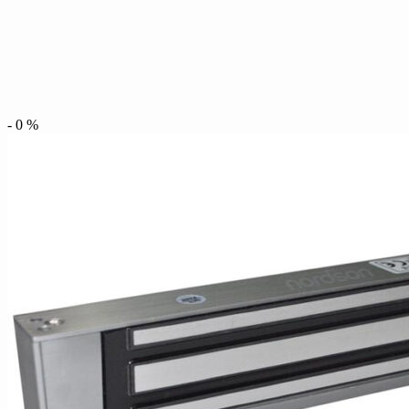
-
0
%