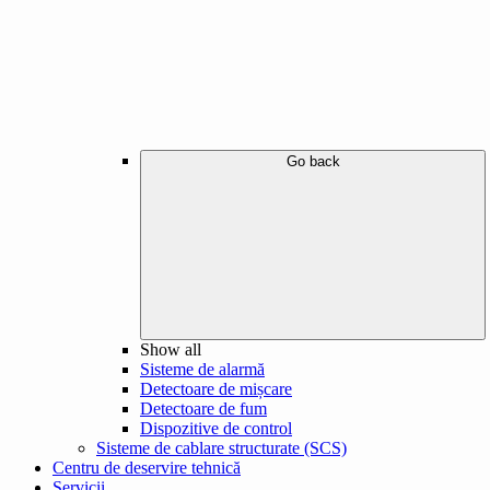
Go back
Show all
Sisteme de alarmă
Detectoare de mișcare
Detectoare de fum
Dispozitive de control
Sisteme de cablare structurate (SCS)
Centru de deservire tehnică
Servicii