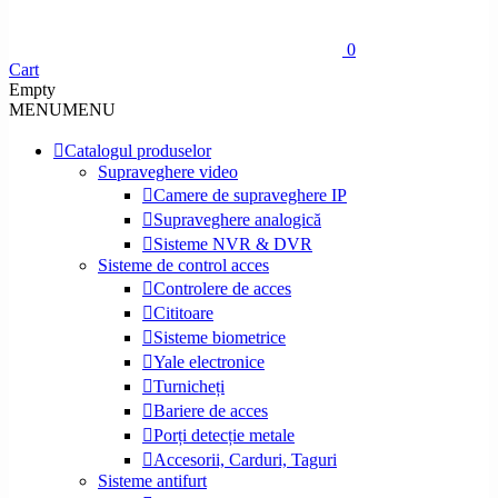
0
Cart
Empty
MENU
MENU
Catalogul produselor
Supraveghere video
Camere de supraveghere IP
Supraveghere analogică
Sisteme NVR & DVR
Sisteme de control acces
Controlere de acces
Cititoare
Sisteme biometrice
Yale electronice
Turnicheți
Bariere de acces
Porți detecție metale
Accesorii, Carduri, Taguri
Sisteme antifurt