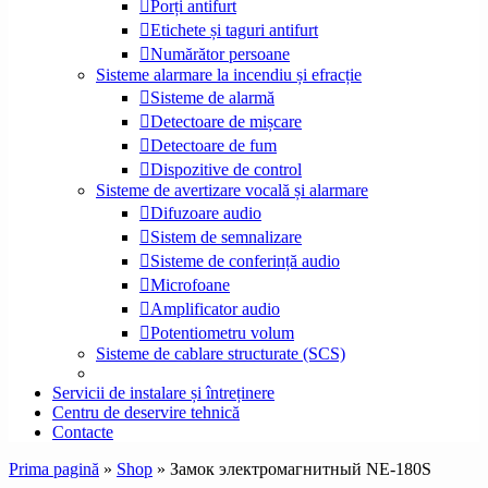
Porți antifurt
Etichete și taguri antifurt
Numărător persoane
Sisteme alarmare la incendiu și efracție
Sisteme de alarmă
Detectoare de mișcare
Detectoare de fum
Dispozitive de control
Sisteme de avertizare vocală și alarmare
Difuzoare audio
Sistem de semnalizare
Sisteme de conferință audio
Microfoane
Amplificator audio
Potentiometru volum
Sisteme de cablare structurate (SCS)
Servicii de instalare și întreținere
Centru de deservire tehnică
Contacte
Prima pagină
»
Shop
»
Замок электромагнитный NE-180S