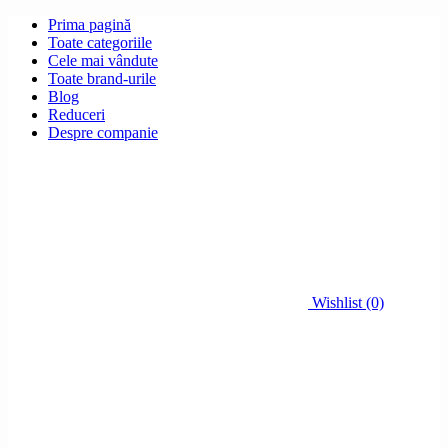
Prima pagină
Toate categoriile
Cele mai vândute
Toate brand-urile
Blog
Reduceri
Despre companie
Wishlist (0)