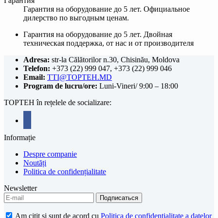
Гарантия
Гарантия на оборудование до 5 лет. Официальное
дилерство по выгодным ценам.
Гарантия на оборудование до 5 лет. Двойная
техническая поддержка, от нас и от производителя
Adresa:
str-la Călătorilor n.30, Chisinău, Moldova
Telefon:
+373 (22) 999 047, +373 (22) 999 046
Email:
TTI@TOPTEH.MD
Program de lucru/ore:
Luni-Vineri/ 9:00 – 18:00
TOPTEH în rețelele de socializare:
facebook
Informație
Despre companie
Noutăți
Politica de confidențialitate
Newsletter
Am citit și sunt de acord cu
Politica de confidențialitate a datelor