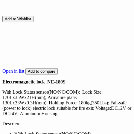
Add to Wishlist
Open in list
Add to compare
Electromagnetic lock NE-180S
With Lock Status sensor(NO/NC/COM); Lock Size:
170Lx35Wx21H(mm); Armature plate:
130Lx33Wx9.3H(mm); Holding Force: 180kg(350Lbs); Fail-safe
(power to lock) electric lock suitable for fire exit; Voltage:DC12V or
DC24V; Aluminum Housing
Descriere
With Lock Status sensor(NO/NC/COM)