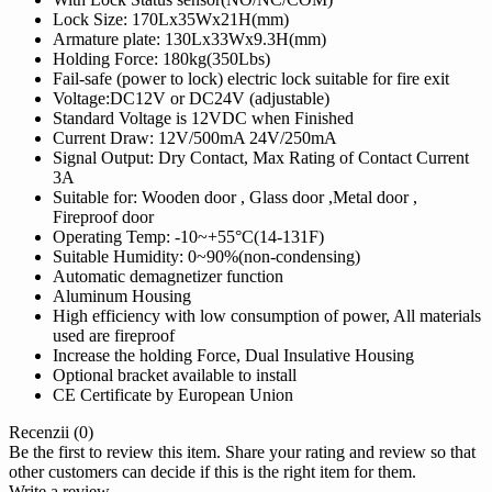
Lock Size: 170Lx35Wx21H(mm)
Armature plate: 130Lx33Wx9.3H(mm)
Holding Force: 180kg(350Lbs)
Fail-safe (power to lock) electric lock suitable for fire exit
Voltage:DC12V or DC24V (adjustable)
Standard Voltage is 12VDC when Finished
Current Draw: 12V/500mA 24V/250mA
Signal Output: Dry Contact, Max Rating of Contact Current
3A
Suitable for: Wooden door , Glass door ,Metal door ,
Fireproof door
Operating Temp: -10~+55°C(14-131F)
Suitable Humidity: 0~90%(non-condensing)
Automatic demagnetizer function
Aluminum Housing
High efficiency with low consumption of power, All materials
used are fireproof
Increase the holding Force, Dual Insulative Housing
Optional bracket available to install
CE Certificate by European Union
Recenzii (0)
Be the first to review this item. Share your rating and review so that
other customers can decide if this is the right item for them.
Write a review