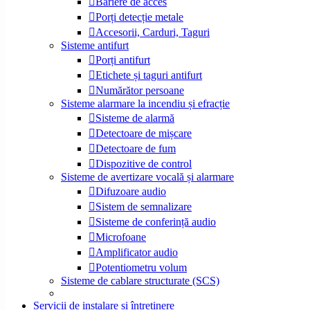
Bariere de acces
Porți detecție metale
Accesorii, Carduri, Taguri
Sisteme antifurt
Porți antifurt
Etichete și taguri antifurt
Numărător persoane
Sisteme alarmare la incendiu și efracție
Sisteme de alarmă
Detectoare de mișcare
Detectoare de fum
Dispozitive de control
Sisteme de avertizare vocală și alarmare
Difuzoare audio
Sistem de semnalizare
Sisteme de conferință audio
Microfoane
Amplificator audio
Potentiometru volum
Sisteme de cablare structurate (SCS)
Servicii de instalare și întreținere