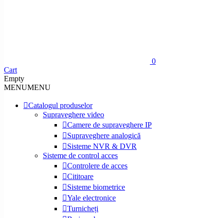
0
Cart
Empty
MENU
MENU
Catalogul produselor
Supraveghere video
Camere de supraveghere IP
Supraveghere analogică
Sisteme NVR & DVR
Sisteme de control acces
Controlere de acces
Cititoare
Sisteme biometrice
Yale electronice
Turnicheți