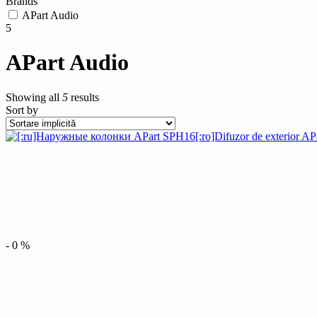
Brands
APart Audio
5
APart Audio
Showing all
5
results
Sort by
-
0
%