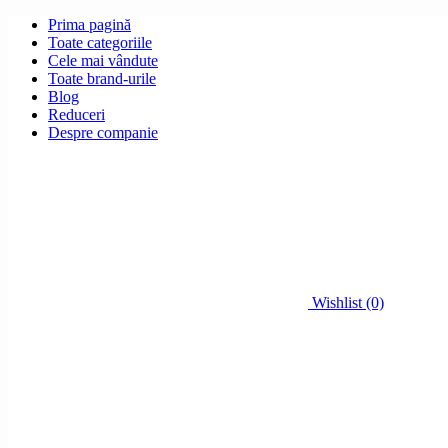
Prima pagină
Toate categoriile
Cele mai vândute
Toate brand-urile
Blog
Reduceri
Despre companie
Wishlist (0)